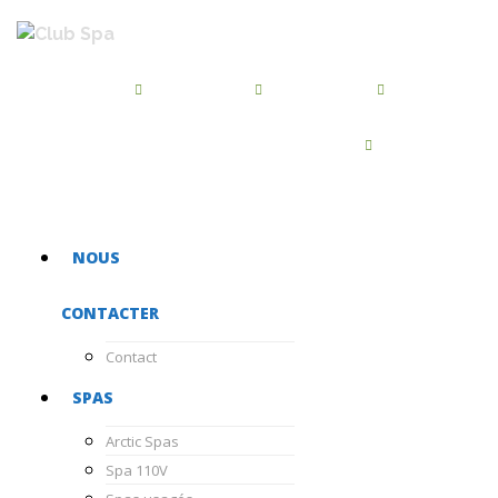
BROSSARD
QUÉBEC
BEAUPORT
450-486-7455
418-872-2244
418-667-5468
CHATEAUGUAY
450-681-1040
NOUS
CONTACTER
Contact
SPAS
Arctic Spas
Spa 110V