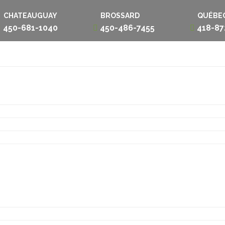
CHATEAUGUAY
BROSSARD
QUÉBE
450-681-1040
450-486-7455
418-87