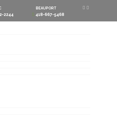
C
BEAUPORT
2-2244
418-667-5468