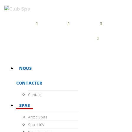
BROSSARD
QUÉBEC
BEAUPORT
450-486-7455
418-872-2244
418-667-5468
CHATEAUGUAY
450-681-1040
NOUS
CONTACTER
Contact
SPAS
Arctic Spas
Spa 110V