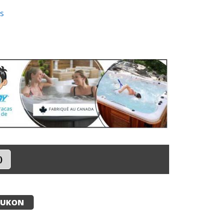
as
YUKON