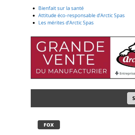
Bienfait sur la santé
Attitude éco-responsable d’Arctic Spas
Les mérites d’Arctic Spas
S
FOX