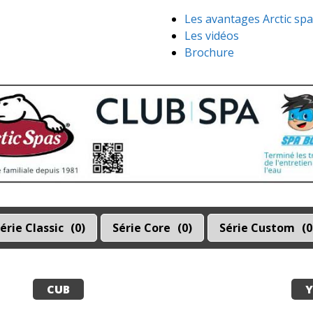
Les avantages Arctic sp
Les vidéos
Brochure
érie Classic
0
Série Core
0
Série Custom
0
CUB