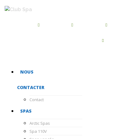
BROSSARD
QUÉBEC
BEAUPORT
450-486-7455
418-872-2244
418-667-5468
CHATEAUGUAY
450-681-1040
NOUS
CONTACTER
Contact
SPAS
Arctic Spas
Spa 110V