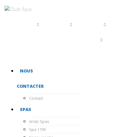
BROSSARD
QUÉBEC
BEAUPORT
450-486-7455
418-872-2244
418-667-5468
CHATEAUGUAY
450-681-1040
NOUS
CONTACTER
Contact
SPAS
Arctic Spas
Spa 110V