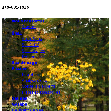
450-681-1040
Nous contacter
Contact
Spas
Arctic Spas
Spa 110V
Spas usagés
Événements
Spa de nage
Piscine
Entretien
Analyse d’eau
Conseils d’experts
Pièces et accessoires
Saunas
Gazébo
Couvert de Spa