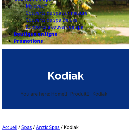
Mylovac™
Couverts de spa sur mesure
Couverts de spa Deluxe
Supports à couvert de spa
Boutique en ligne
Promotions
Kodiak
You are here: Home
Produit
Kodiak
Accueil
/
Spas
/
Arctic Spas
/ Kodiak