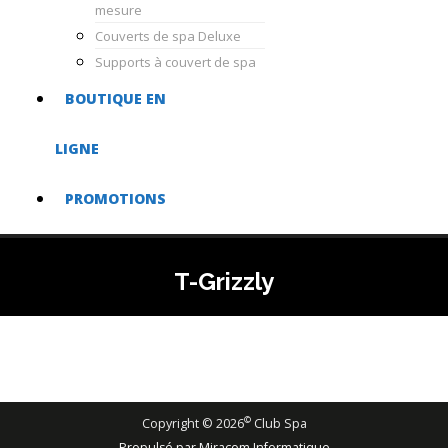
mesure
Couverts de spa Deluxe
Supports à couvert de spa
BOUTIQUE EN
LIGNE
PROMOTIONS
T-Grizzly
©
Copyright ©
2026
Club Spa
Propulsé par Miracom Informatique