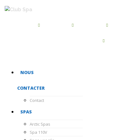
BROSSARD
QUÉBEC
BEAUPORT
450-486-7455
418-872-2244
418-667-5468
CHATEAUGUAY
450-681-1040
NOUS
CONTACTER
Contact
SPAS
Arctic Spas
Spa 110V