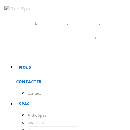
BROSSARD
QUÉBEC
BEAUPORT
450-486-7455
418-872-2244
418-667-5468
CHATEAUGUAY
450-681-1040
NOUS
CONTACTER
Contact
SPAS
Arctic Spas
Spa 110V